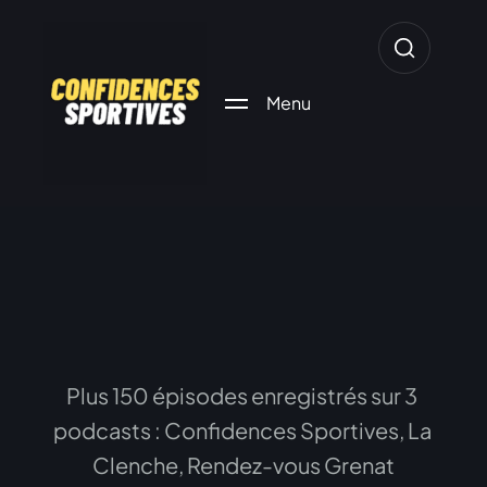
Menu
l'art de communiquer
Plus
150
épisodes
enregistrés
sur
3
podcasts
:
Confidences
Sportives,
La
Clenche,
Rendez-vous
Grenat